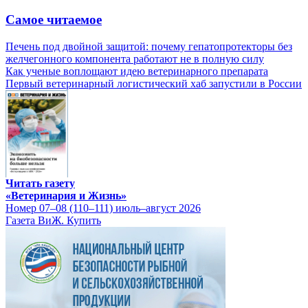
Самое читаемое
Печень под двойной защитой: почему гепатопротекторы без
желчегонного компонента работают не в полную силу
Как ученые воплощают идею ветеринарного препарата
Первый ветеринарный логистический хаб запустили в России
Читать газету
«Ветеринария и Жизнь»
Номер 07–08 (110–111) июль–август 2026
Газета ВиЖ. Купить