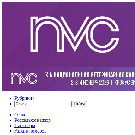
Рубрики
>
Найти
О нас
Россельхознадзор
Партнеры
Архив номеров