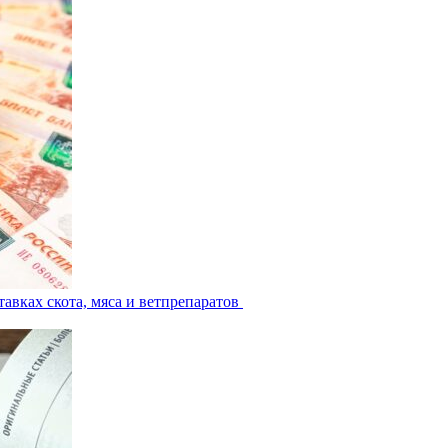
авках скота, мяса и ветпрепаратов