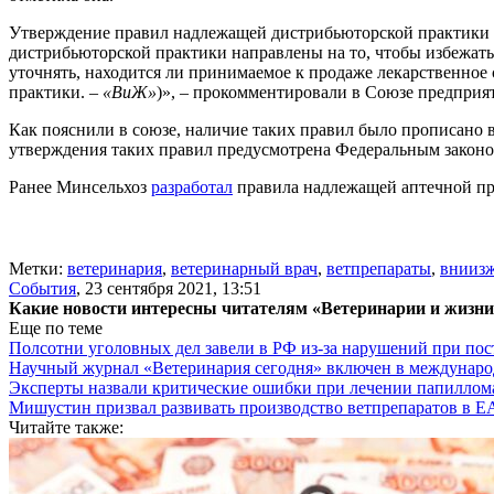
Утверждение правил надлежащей дистрибьюторской практики п
дистрибьюторской практики направлены на то, чтобы избежат
уточнять, находится ли принимаемое к продаже лекарственное
практики. –
«ВиЖ»
)», – прокомментировали в Союзе предприят
Как пояснили в союзе, наличие таких правил было прописано 
утверждения таких правил предусмотрена Федеральным законо
Ранее Минсельхоз
разработал
правила надлежащей аптечной пра
Метки:
ветеринария
,
ветеринарный врач
,
ветпрепараты
,
внииз
События
,
23 сентября 2021, 13:51
Какие новости интересны читателям «Ветеринарии и жизн
Еще по теме
Полсотни уголовных дел завели в РФ из-за нарушений при пост
Научный журнал «Ветеринария сегодня» включен в междунаро
Эксперты назвали критические ошибки при лечении папиллома
Мишустин призвал развивать производство ветпрепаратов в 
Читайте также: