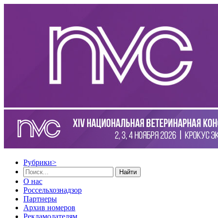
Рубрики
>
Найти
О нас
Россельхознадзор
Партнеры
Архив номеров
Рекламодателям