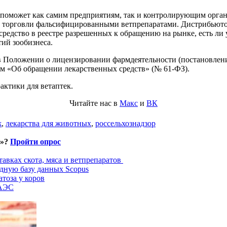
оможет как самим предприятиям, так и контролирующим органа
ь торговли фальсифицированными ветпрепаратами. Дистрибьютор
 средство в реестре разрешенных к обращению на рынке, есть л
ий зообизнеса.
в Положении о лицензировании фармдеятельности (постановлени
м «Об обращении лекарственных средств» (№ 61-ФЗ).
ктики для ветаптек.
Читайте нас в
Макс
и
ВК
ж
,
лекарства для животных
,
россельхознадзор
и»?
Пройти опрос
авках скота, мяса и ветпрепаратов
дную базу данных Scopus
тоза у коров
ЕАЭС