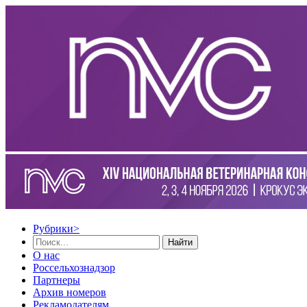
Рубрики
>
Найти
О нас
Россельхознадзор
Партнеры
Архив номеров
Рекламодателям