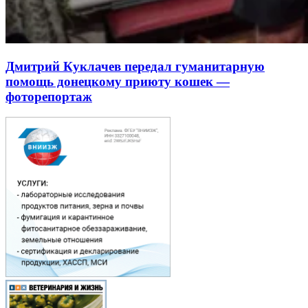
Дмитрий Куклачев передал гуманитарную
помощь донецкому приюту кошек —
фоторепортаж