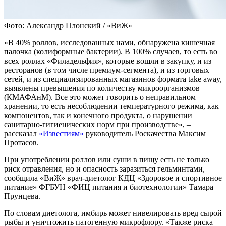
Фото: Александр Плонский / «ВиЖ»
«В 40% роллов, исследованных нами, обнаружена кишечная
палочка (колиформные бактерии). В 100% случаев, то есть во
всех роллах «Филадельфия», которые вошли в закупку, и из
ресторанов (в том числе премиум-сегмента), и из торговых
сетей, и из специализированных магазинов формата take away,
выявлены превышения по количеству микроорганизмов
(КМАФАнМ). Все это может говорить о неправильном
хранении, то есть несоблюдении температурного режима, как
компонентов, так и конечного продукта, о нарушении
санитарно-гигиенических норм при производстве», –
рассказал
«Известиям»
руководитель Роскачества Максим
Протасов.
При употреблении роллов или суши в пищу есть не только
риск отравления, но и опасность заразиться гельминтами,
сообщила «ВиЖ» врач-диетолог КДЦ «Здоровое и спортивное
питание» ФГБУН «ФИЦ питания и биотехнологии» Тамара
Прунцева.
По словам диетолога, имбирь может нивелировать вред сырой
рыбы и уничтожить патогенную микрофлору. «Также риска