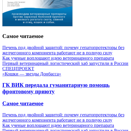
Самое читаемое
Печень под двойной защитой: почему гепатопротекторы без
желчегонного компонента работают не в полную силу
Как ученые воплощают идею ветеринарного препарата
Первый ветеринарный логистический хаб запустили в России
СПЕЦПРОЕКТ
«Кошки — звезды Донбасса»
ГК ВИК передала гуманитарную помощь
фронтовому приюту
Самое читаемое
Печень под двойной защитой: почему гепатопротекторы без
желчегонного компонента работают не в полную силу
Как ученые воплощают идею ветеринарного препарата
Первый ветеринарный логистический хаб запустили в России