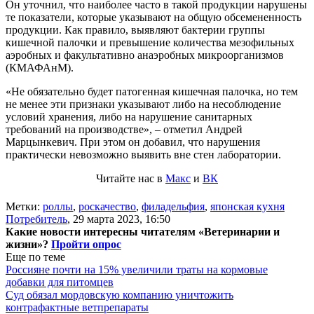
Он уточнил, что наиболее часто в такой продукции нарушены
те показатели, которые указывают на общую обсемененность
продукции. Как правило, выявляют бактерии группы
кишечной палочки и превышение количества мезофильных
аэробных и факультативно анаэробных микроорганизмов
(КМАФАнМ).
«Не обязательно будет патогенная кишечная палочка, но тем
не менее эти признаки указывают либо на несоблюдение
условий хранения, либо на нарушение санитарных
требований на производстве», – отметил Андрей
Марцынкевич. При этом он добавил, что нарушения
практически невозможно выявить вне стен лаборатории.
Читайте нас в
Макс
и
ВК
Метки:
роллы
,
роскачество
,
филадельфия
,
японская кухня
Потребитель
,
29 марта 2023, 16:50
Какие новости интересны читателям «Ветеринарии и
жизни»?
Пройти опрос
Еще по теме
Россияне почти на 15% увеличили траты на кормовые
добавки для питомцев
Суд обязал мордовскую компанию уничтожить
контрафактные ветпрепараты