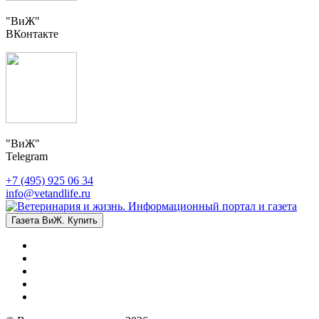
"ВиЖ"
ВКонтакте
"ВиЖ"
Telegram
+7 (495) 925 06 34
info@vetandlife.ru
Газета ВиЖ. Купить