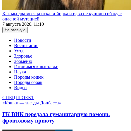
Как мы два месяца искали йорка и едва не купили собаку с
опасной мутацией
7 августа 2026, 11:10
На главную
Новости
Воспитание
Уход
Здоровье
Зооменю
Готовимся к выставке
Наука
Породы кошек
Породы собак
Видео
СПЕЦПРОЕКТ
«Кошки — звезды Донбасса»
ГК ВИК передала гуманитарную помощь
фронтовому приюту