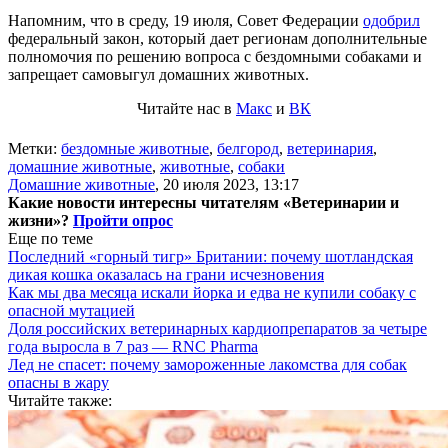
Напомним, что в среду, 19 июля, Совет Федерации
одобрил
федеральный закон, который дает регионам дополнительные
полномочия по решению вопроса с бездомными собаками и
запрещает самовыгул домашних животных.
Читайте нас в
Макс
и
ВК
Метки:
бездомные животные
,
белгород
,
ветеринария
,
домашние животные
,
животные
,
собаки
Домашние животные
,
20 июля 2023, 13:17
Какие новости интересны читателям «Ветеринарии и
жизни»?
Пройти опрос
Еще по теме
Последний «горный тигр» Британии: почему шотландская
дикая кошка оказалась на грани исчезновения
Как мы два месяца искали йорка и едва не купили собаку с
опасной мутацией
Доля российских ветеринарных кардиопрепаратов за четыре
года выросла в 7 раз — RNC Pharma
Лед не спасет: почему замороженные лакомства для собак
опасны в жару
Читайте также: