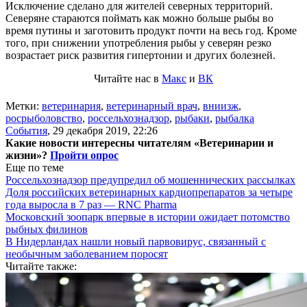
Исключение сделано для жителей северных территорий.
Северяне стараются поймать как можно больше рыбы во
время путины и заготовить продукт почти на весь год. Кроме
того, при снижении употребления рыбы у северян резко
возрастает риск развития гипертонии и других болезней.
Читайте нас в
Макс
и
ВК
Метки:
ветеринария
,
ветеринарный врач
,
вниизж
,
росрыболовство
,
россельхознадзор
,
рыбаки
,
рыбалка
События
,
29 декабря 2019, 22:26
Какие новости интересны читателям «Ветеринарии и
жизни»?
Пройти опрос
Еще по теме
Россельхознадзор предупредил об мошеннических рассылках
Доля российских ветеринарных кардиопрепаратов за четыре
года выросла в 7 раз — RNC Pharma
Московский зоопарк впервые в истории ожидает потомство
рыбных филинов
В Нидерландах нашли новый парвовирус, связанный с
необычным заболеванием поросят
Читайте также: