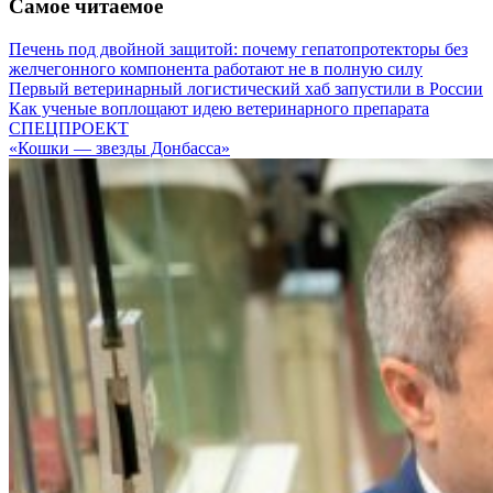
Самое читаемое
Печень под двойной защитой: почему гепатопротекторы без
желчегонного компонента работают не в полную силу
Первый ветеринарный логистический хаб запустили в России
Как ученые воплощают идею ветеринарного препарата
СПЕЦПРОЕКТ
«Кошки — звезды Донбасса»