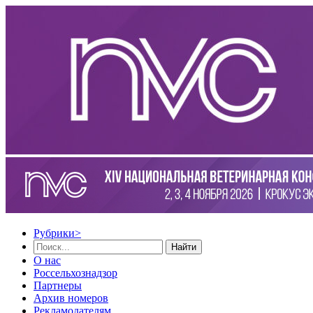
Рубрики
>
Найти
О нас
Россельхознадзор
Партнеры
Архив номеров
Рекламодателям