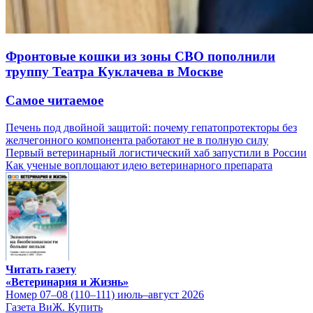
Фронтовые кошки из зоны СВО пополнили
труппу Театра Куклачева в Москве
Самое читаемое
Печень под двойной защитой: почему гепатопротекторы без
желчегонного компонента работают не в полную силу
Первый ветеринарный логистический хаб запустили в России
Как ученые воплощают идею ветеринарного препарата
Читать газету
«Ветеринария и Жизнь»
Номер 07–08 (110–111) июль–август 2026
Газета ВиЖ. Купить