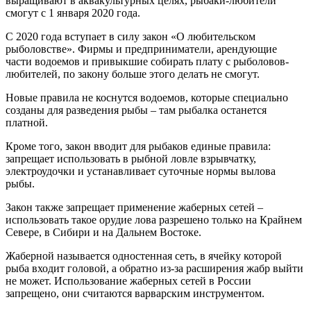
выращивают в аквакультурных целях, рыбаки-любители
смогут с 1 января 2020 года.
С 2020 года вступает в силу закон «О любительском
рыболовстве». Фирмы и предприниматели, арендующие
части водоемов и привыкшие собирать плату с рыболовов-
любителей, по закону больше этого делать не смогут.
Новые правила не коснутся водоемов, которые специально
созданы для разведения рыбы – там рыбалка останется
платной.
Кроме того, закон вводит для рыбаков единые правила:
запрещает использовать в рыбной ловле взрывчатку,
электроудочки и устанавливает суточные нормы вылова
рыбы.
Закон также запрещает применение жаберных сетей –
использовать такое орудие лова разрешено только на Крайнем
Севере, в Сибири и на Дальнем Востоке.
Жаберной называется одностенная сеть, в ячейку которой
рыба входит головой, а обратно из-за расширения жабр выйти
не может. Использование жаберных сетей в России
запрещено, они считаются варварским инструментом.