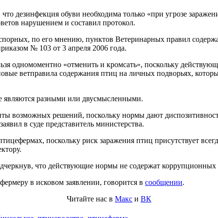
, что дезинфекция обуви необходима только «при угрозе заражен
юветов нарушением и составил протокол.
 спорных, по его мнению, пунктов Ветеринарных правил содерж
риказом № 103 от 3 апреля 2006 года.
нельзя одномоментно «отменить и кромсать», поскольку действу
 новые ветправила содержания птиц на личных подворьях, которы
не являются разными или двусмысленными.
нты возможных решений, поскольку нормы дают диспозитивност
заявил в суде представитель министерства.
птицефермах, поскольку риск заражения птиц присутствует всегда
ктору.
одчеркнув, что действующие нормы не содержат коррупционных 
фермеру в исковом заявлении, говорится в
сообщении
.
Читайте нас в
Макс
и
ВК