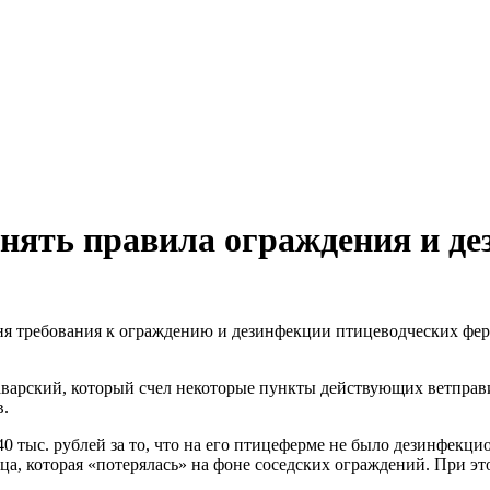
енять правила ограждения и д
я требования к ограждению и дезинфекции птицеводческих ферм
аварский, который счел некоторые пункты действующих ветправ
в.
40 тыс. рублей за то, что на его птицеферме не было дезинфекци
ца, которая «потерялась» на фоне соседских ограждений. При эт