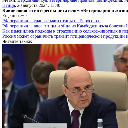
Метки:
Верховный суд
,
ветеринарные правила
,
дезинфекция
,
М
Птица
,
20 августа 2024, 13:40
Какие новости интересны читателям «Ветеринарии и жизн
Еще по теме
РФ ограничила транзит мяса птицы из Евросоюза
РФ ограничила ввоз птицы и яйца из Камбоджи из-за болезни
Как изменились подходы к страхованию сельхозживотных в пе
Россия может ограничить транзит птицеводческой продукции 
Читайте также: