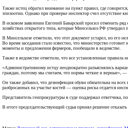
Также истец обратил внимание на пункт правил, где говорится
эпизоотии. Однако при проверке инспектор счел отсутствие к
В исковом заявлении Евгений Баварский просил отменить ряд
хозяйствах открытого типа, которые Минсельхоз РФ утвердил п
В Минсельхозе отметили, что этот документ устарел, но его 
Во время заседания стало известно, что министерство готовит
моменты и предложения фермеров, пообещали в ведомстве.
Также в ведомстве отметили, что все установленные правила 
«Административному истцу неоднократно разъяснялись вариа
граждан, поэтому мы считаем, что нормы четкие и верные», — 
Он также добавил, что дезинфекция обуви обязательна на всех 
разбросанных на участке костей — оценка риска отдается инспе
Представитель генпрокуратуры в суде поддержал ответчика, п
В итоге председательствующий судья принял решение отказать 