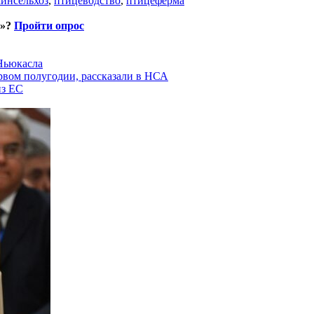
инсельхоз
,
птицеводство
,
птицеферма
и»?
Пройти опрос
 Ньюкасла
рвом полугодии, рассказали в НСА
из ЕС