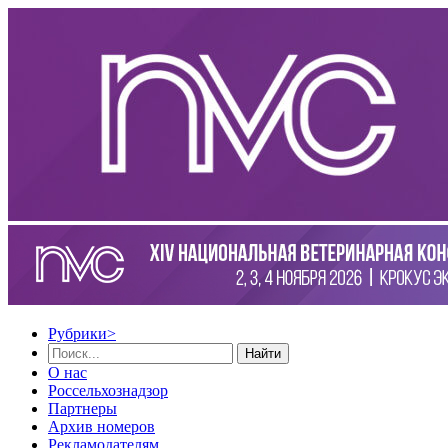
Рубрики
>
Найти
О нас
Россельхознадзор
Партнеры
Архив номеров
Рекламодателям