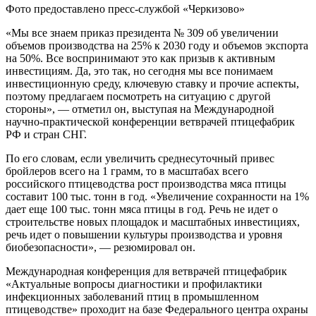
Фото предоставлено пресс-службой «Черкизово»
«Мы все знаем приказ президента № 309 об увеличении
объемов производства на 25% к 2030 году и объемов экспорта
на 50%. Все воспринимают это как призыв к активным
инвестициям. Да, это так, но сегодня мы все понимаем
инвестиционную среду, ключевую ставку и прочие аспекты,
поэтому предлагаем посмотреть на ситуацию с другой
стороны», — отметил он, выступая на Международной
научно-практической конференции ветврачей птицефабрик
РФ и стран СНГ.
По его словам, если увеличить среднесуточный привес
бройлеров всего на 1 грамм, то в масштабах всего
российского птицеводства рост производства мяса птицы
составит 100 тыс. тонн в год. «Увеличение сохранности на 1%
дает еще 100 тыс. тонн мяса птицы в год. Речь не идет о
строительстве новых площадок и масштабных инвестициях,
речь идет о повышении культуры производства и уровня
биобезопасности», — резюмировал он.
Международная конференция для ветврачей птицефабрик
«Актуальные вопросы диагностики и профилактики
инфекционных заболеваний птиц в промышленном
птицеводстве» проходит на базе Федерального центра охраны