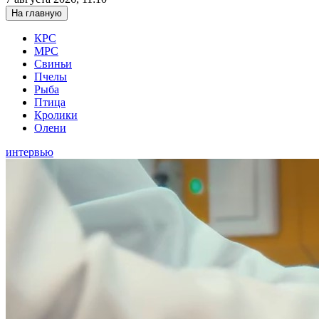
На главную
КРС
МРС
Свиньи
Пчелы
Рыба
Птица
Кролики
Олени
интервью