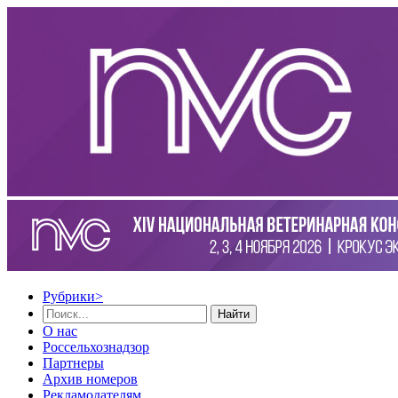
Рубрики
>
Найти
О нас
Россельхознадзор
Партнеры
Архив номеров
Рекламодателям