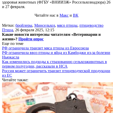
здоровья животных (ФГБУ «ВНИИЗЖ» Россельхознадзора) 26
и 27 февраля.
Читайте нас в
Макс
и
ВК
Метки:
бройлеры
,
Минсельхоз
,
мясо птицы
,
птицеводство
Птица
,
26 февраля 2025, 12:15
Какие новости интересны читателям «Ветеринарии и
жизни»?
Пройти опрос
Еще по теме
РФ ограничила транзит мяса птицы из Евросоюза
РФ ограничила ввоз птицы и яйца из Камбоджи из-за болезни
Ньюкасла
Как изменились подходы к страхованию сельхозживотных в
первом полугодии, рассказали в НСА
Россия может ограничить транзит птицеводческой продукции
из ЕС
Читайте также: