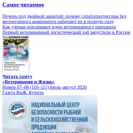
Самое читаемое
Печень под двойной защитой: почему гепатопротекторы без
желчегонного компонента работают не в полную силу
Как ученые воплощают идею ветеринарного препарата
Первый ветеринарный логистический хаб запустили в России
Читать газету
«Ветеринария и Жизнь»
Номер 07–08 (110–111) июль–август 2026
Газета ВиЖ. Купить