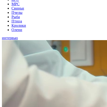
МРС
Свиньи
Пчелы
Рыба
Птица
Кролики
Олени
интервью