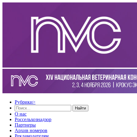
Рубрики
>
Найти
О нас
Россельхознадзор
Партнеры
Архив номеров
Рекламодателям