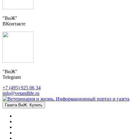
"ВиЖ"
ВКонтакте
"ВиЖ"
Telegram
+7 (495) 925 06 34
info@vetandlife.ru
Газета ВиЖ. Купить