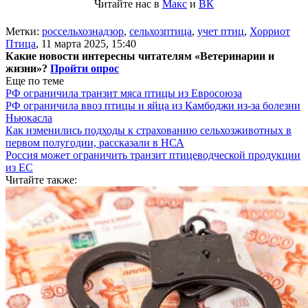
Читайте нас в
Макс
и
ВК
Метки:
россельхознадзор
,
сельхозптица
,
учет птиц
,
Хорриот
Птица
,
11 марта 2025, 15:40
Какие новости интересны читателям «Ветеринарии и
жизни»?
Пройти опрос
Еще по теме
РФ ограничила транзит мяса птицы из Евросоюза
РФ ограничила ввоз птицы и яйца из Камбоджи из-за болезни
Ньюкасла
Как изменились подходы к страхованию сельхозживотных в
первом полугодии, рассказали в НСА
Россия может ограничить транзит птицеводческой продукции
из ЕС
Читайте также: