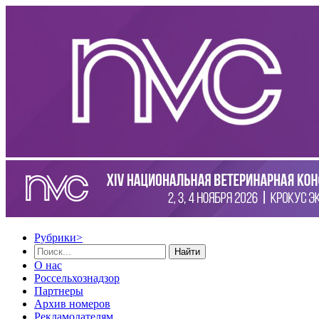
Рубрики
>
Найти
О нас
Россельхознадзор
Партнеры
Архив номеров
Рекламодателям