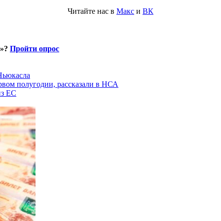
Читайте нас в
Макс
и
ВК
и»?
Пройти опрос
 Ньюкасла
рвом полугодии, рассказали в НСА
из ЕС