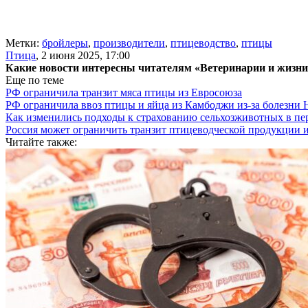
Метки:
бройлеры
,
производители
,
птицеводство
,
птицы
Птица
,
2 июня 2025, 17:00
Какие новости интересны читателям «Ветеринарии и жизн
Еще по теме
РФ ограничила транзит мяса птицы из Евросоюза
РФ ограничила ввоз птицы и яйца из Камбоджи из-за болезни
Как изменились подходы к страхованию сельхозживотных в пе
Россия может ограничить транзит птицеводческой продукции 
Читайте также: