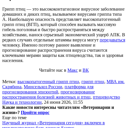
Грипп птиц — это высококонтагиозное вирусное заболевание
домашних и диких птиц, вызываемое вирусами гриппа типа
А. Наибольшую опасность представляет высокопатогенный
грипп птиц (ВГП), который способен вызывать массовую
гибель поголовья и быстро распространяться между
хозяйствами, нанося серьезный экономический ущерб АПК. В
редких случаях отдельные штаммы вируса могут
передаваться
человеку. Именно поэтому раннее выявление и
прогнозирование распространения вируса считаются
ключевыми мерами защиты как птицеводства, так и здоровья
населения.
Читайте нас в
Макс
и
ВК
Метки:
высокопатогенный грипп птиц
,
грипп птиц
,
МВА им.
Скрябина
,
Минсельхоз России
,
платформа для
прогнозирования эпизоотий
,
прогнозирование
распространения болезней животных и птиц
,
птицеводство
Наука и технологии
,
24 июня 2026, 11:55
Какие новости интересны читателям «Ветеринарии и
жизни»?
Пройти опрос
Еще по теме
Научный журнал «Ветеринария сегодня» включен в
международную базу данных Scopus