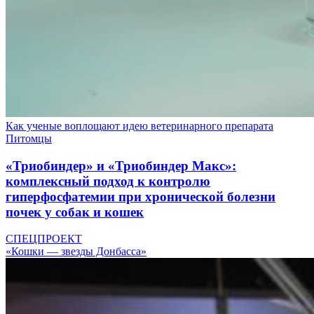
Как ученые воплощают идею ветеринарного препарата
Питомцы
«Триобиндер» и «Триобиндер Макс»:
комплексный подход к контролю
гиперфосфатемии при хронической болезни
почек у собак и кошек
СПЕЦПРОЕКТ
«Кошки — звезды Донбасса»