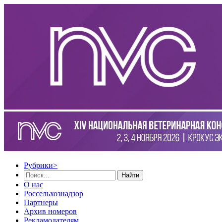
Рубрики
>
Найти
О нас
Россельхознадзор
Партнеры
Архив номеров
Рекламодателям