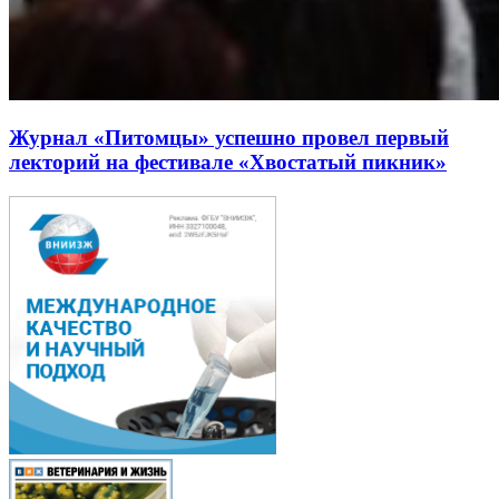
Журнал «Питомцы» успешно провел первый
лекторий на фестивале «Хвостатый пикник»