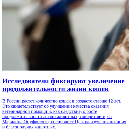
Исследователи фиксируют увеличение
продолжительности жизни кошек
В России растет количество кошек в возрасте старше 12 лет.
Это свидетельствует об улучшении качества оказания
ветеринарной помощи и, как следствие, о росте
продолжительности жизни животных, говорит ветврач
Марианна Онуфриенко, специалист Центра изучения питания
и благополучия животных.