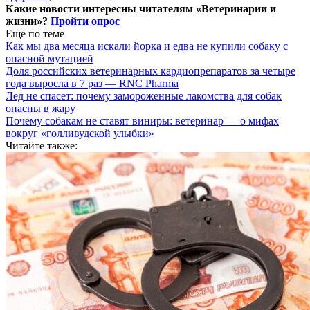
Какие новости интересны читателям «Ветеринарии и
жизни»?
Пройти опрос
Еще по теме
Как мы два месяца искали йорка и едва не купили собаку с
опасной мутацией
Доля российских ветеринарных кардиопрепаратов за четыре
года выросла в 7 раз — RNC Pharma
Лед не спасет: почему замороженные лакомства для собак
опасны в жару
Почему собакам не ставят виниры: ветеринар — о мифах
вокруг «голливудской улыбки»
Читайте также: