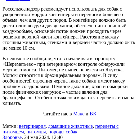
Россельхознадзор рекомендует использовать для собак с
укороченной мордой контейнеры и переноски большего
объема, чем для других пород. В контейнере должно быть
достаточно воздуха для дыхания, обеспечен интенсивный
воздухообмен, основной поток должен проходить через
решетки верхней части контейнера. Расстояние между
стоящим животным, стенками и верхней частью должно быть
не менее 10 см.
В ведомстве сообщили, что в начале мая в аэропорту
«Шереметьево» при ветеринарном контроле обнаружили
мертвого мопса. Питомец не вынес перелета из Якутска.
Мопсы относятся к брахицефальным породам. В силу
особенностей строения черепа такие собаки имеют массу
проблем со здоровьем. Шумное дыхание, храп и обмороки
после физических нагрузок – частые явления для
брахицефалов. Особенно тяжело им даются перелеты и смена
климата.
Читайте нас в
Макс
и
ВК
Метки:
ветеринария
,
домашние животные
,
перелеты с
питомцем
,
питомцы
,
породы собак
Здоровье
,
24 мая 2024, 12:40