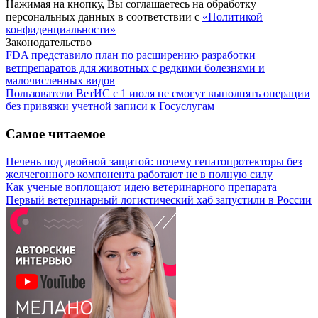
Нажимая на кнопку, Вы соглашаетесь на обработку
персональных данных в соответствии с
«Политикой
конфиденциальности»
Законодательство
FDA представило план по расширению разработки
ветпрепаратов для животных с редкими болезнями и
малочисленных видов
Пользователи ВетИС с 1 июля не смогут выполнять операции
без привязки учетной записи к Госуслугам
Самое читаемое
Печень под двойной защитой: почему гепатопротекторы без
желчегонного компонента работают не в полную силу
Как ученые воплощают идею ветеринарного препарата
Первый ветеринарный логистический хаб запустили в России