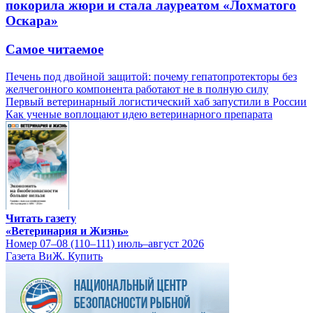
покорила жюри и стала лауреатом «Лохматого
Оскара»
Самое читаемое
Печень под двойной защитой: почему гепатопротекторы без
желчегонного компонента работают не в полную силу
Первый ветеринарный логистический хаб запустили в России
Как ученые воплощают идею ветеринарного препарата
Читать газету
«Ветеринария и Жизнь»
Номер 07–08 (110–111) июль–август 2026
Газета ВиЖ. Купить