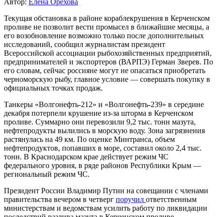
Автор:
Елена Орехова
Текущая обстановка в районе кораблекрушения в Керченском
проливе не позволит вести промысел в ближайшие месяцы, а
его возобновление возможно только после дополнительных
исследований, сообщил журналистам президент
Всероссийской ассоциации рыбохозяйственных предприятий,
предпринимателей и экспортеров (ВАРПЭ) Герман Зверев. По
его словам, сейчас россияне могут не опасаться приобретать
черноморскую рыбу, главное условие — совершать покупку в
официальных точках продаж.
Танкеры «Волгонефть-212» и «Волгонефть-239» в середине
декабря потерпели крушение из-за шторма в Керченском
проливе. Суммарно они перевозили 9,2 тыс. тонн мазута,
нефтепродукты вылились в морскую воду. Зона загрязнения
растянулась на 49 км. По оценке Минтранса, объем
нефтепродуктов, попавших в море, составил около 2,4 тыс.
тонн. В Краснодарском крае действует режим ЧС
федерального уровня, в ряде районов Республики Крым —
региональный режим ЧС.
Президент России Владимир Путин на совещании с членами
правительства вечером в четверг
поручил
ответственным
министерствам и ведомствам усилить работу по ликвидации
последствий разлива мазута в Керченском проливе —