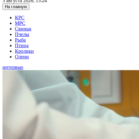
5 августа 2026, 15:24
На главную
КРС
МРС
Свиньи
Пчелы
Рыба
Птица
Кролики
Олени
интервью