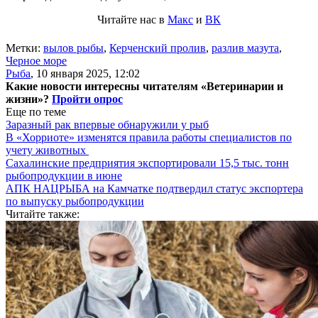
Читайте нас в
Макс
и
ВК
Метки:
вылов рыбы
,
Керченский пролив
,
разлив мазута
,
Черное море
Рыба
,
10 января 2025, 12:02
Какие новости интересны читателям «Ветеринарии и
жизни»?
Пройти опрос
Еще по теме
Заразный рак впервые обнаружили у рыб
В «Хорриоте» изменятся правила работы специалистов по
учету животных
Сахалинские предприятия экспортировали 15,5 тыс. тонн
рыбопродукции в июне
АПК НАЦРЫБА на Камчатке подтвердил статус экспортера
по выпуску рыбопродукции
Читайте также: