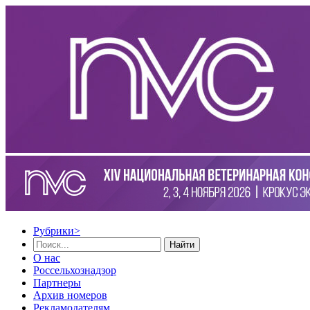
Рубрики
>
Найти
О нас
Россельхознадзор
Партнеры
Архив номеров
Рекламодателям