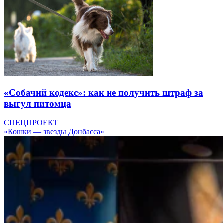
«Собачий кодекс»: как не получить штраф за
выгул питомца
СПЕЦПРОЕКТ
«Кошки — звезды Донбасса»