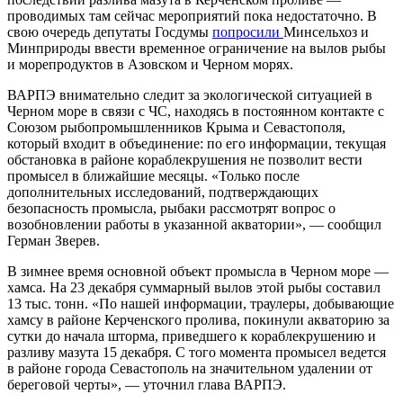
проводимых там сейчас мероприятий пока недостаточно. В
свою очередь депутаты Госдумы
попросили
Минсельхоз и
Минприроды ввести временное ограничение на вылов рыбы
и морепродуктов в Азовском и Черном морях.
ВАРПЭ внимательно следит за экологической ситуацией в
Черном море в связи с ЧС, находясь в постоянном контакте с
Союзом рыбопромышленников Крыма и Севастополя,
который входит в объединение: по его информации, текущая
обстановка в районе кораблекрушения не позволит вести
промысел в ближайшие месяцы. «Только после
дополнительных исследований, подтверждающих
безопасность промысла, рыбаки рассмотрят вопрос о
возобновлении работы в указанной акватории», — сообщил
Герман Зверев.
В зимнее время основной объект промысла в Черном море —
хамса. На 23 декабря суммарный вылов этой рыбы составил
13 тыс. тонн. «По нашей информации, траулеры, добывающие
хамсу в районе Керченского пролива, покинули акваторию за
сутки до начала шторма, приведшего к кораблекрушению и
разливу мазута 15 декабря. С того момента промысел ведется
в районе города Севастополь на значительном удалении от
береговой черты», — уточнил глава ВАРПЭ.