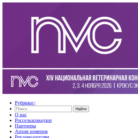
Рубрики
>
Найти
О нас
Россельхознадзор
Партнеры
Архив номеров
Рекламодателям