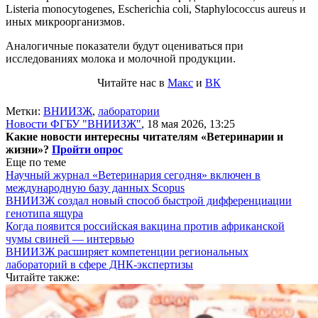
Listeria monocytogenes, Escherichia coli, Staphylococcus aureus и
иных микроорганизмов.
Аналогичные показатели будут оцениваться при
исследованиях молока и молочной продукции.
Читайте нас в
Макс
и
ВК
Метки:
ВНИИЗЖ
,
лаборатории
Новости ФГБУ "ВНИИЗЖ"
,
18 мая 2026, 13:25
Какие новости интересны читателям «Ветеринарии и
жизни»?
Пройти опрос
Еще по теме
Научный журнал «Ветеринария сегодня» включен в
международную базу данных Scopus
ВНИИЗЖ создал новый способ быстрой дифференциации
генотипа ящура
Когда появится российская вакцина против африканской
чумы свиней — интервью
ВНИИЗЖ расширяет компетенции региональных
лабораторий в сфере ДНК-экспертизы
Читайте также: