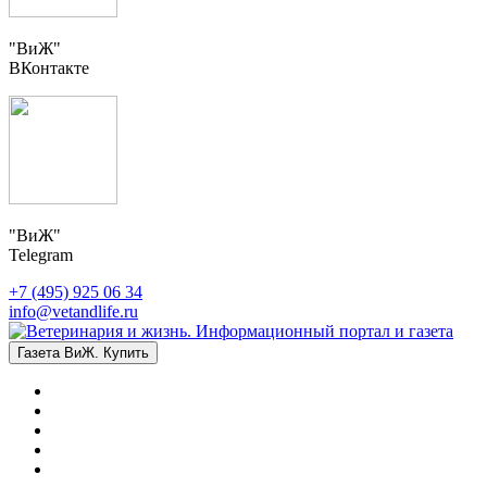
"ВиЖ"
ВКонтакте
"ВиЖ"
Telegram
+7 (495) 925 06 34
info@vetandlife.ru
Газета ВиЖ. Купить