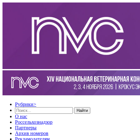
Рубрики
>
Найти
О нас
Россельхознадзор
Партнеры
Архив номеров
Рекламодателям