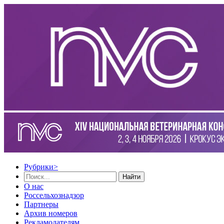
Рубрики
>
Найти
О нас
Россельхознадзор
Партнеры
Архив номеров
Рекламодателям