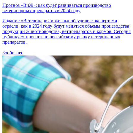
Прогноз «ВиЖ»: как будет развиваться производство
ветеринарных препаратов в 2024 году
Издание «Ветеринария и жизнь» обсудило с экспертами
отрасли, как в 2024 году будут меняться объемы производства
продукции животноводства, ветпрепаратов и кормов. Сегодня
публикуем прогноз по российскому рынку ветеринарных
препаратов.
Зообизнес