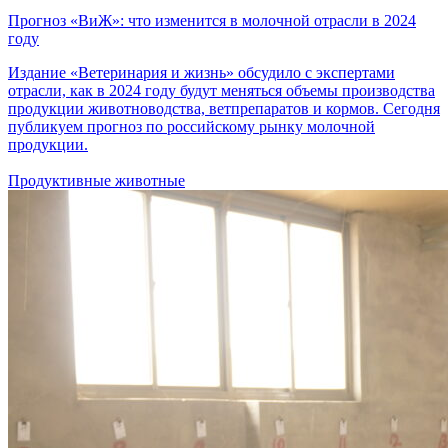
Прогноз «ВиЖ»: что изменится в молочной отрасли в 2024
году
Издание «Ветеринария и жизнь» обсудило с экспертами
отрасли, как в 2024 году будут меняться объемы производства
продукции животноводства, ветпрепаратов и кормов. Сегодня
публикуем прогноз по российскому рынку молочной
продукции.
Продуктивные животные