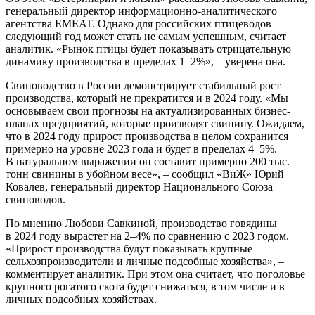
генеральный директор информационно-аналитического
агентства EMEAT. Однако для российских птицеводов
следующий год может стать не самым успешным, считает
аналитик. «Рынок птицы будет показывать отрицательную
динамику производства в пределах 1–2%», – уверена она.
Свиноводство в России демонстрирует стабильный рост
производства, который не прекратится и в 2024 году. «Мы
основываем свои прогнозы на актуализированных бизнес-
планах предприятий, которые производят свинину. Ожидаем,
что в 2024 году прирост производства в целом сохранится
примерно на уровне 2023 года и будет в пределах 4–5%.
В натуральном выражении он составит примерно 200 тыс.
тонн свинины в убойном весе», – сообщил «ВиЖ» Юрий
Ковалев, генеральный директор Национального Союза
свиноводов.
По мнению Любови Савкиной, производство говядины
в 2024 году вырастет на 2–4% по сравнению с 2023 годом.
«Прирост производства будут показывать крупные
сельхозпроизводители и личные подсобные хозяйства», –
комментирует аналитик. При этом она считает, что поголовье
крупного рогатого скота будет снижаться, в том числе и в
личных подсобных хозяйствах.