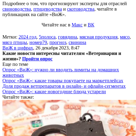
Подробнее о том, что прогнозируют эксперты для отраслей
свиноводства
,
птицеводства
и
скотоводства
, читайте в
публикациях на сайте «ВиЖ».
Читайте нас в
Макс
и
ВК
Метки:
2024 год
,
5полоса
,
говядина
,
мясная продукция
,
мясо
,
мясо птицы
,
номер79
,
прогноз
,
свинина
ВиЖ в цифрах
,
26 декабря 2023, 8:47
Какие новости интересны читателям «Ветеринарии и
жизни»?
Пройти опрос
Еще по теме
Опрос «ВиЖ»: нужно ли вводить лимиты на домашних
животных
Опрос «ВиЖ»: какие товары покупаете на маркетплейсах
Доля продаж ветпрепаратов в онлайн- и офлайн-сегментах
Опрос «ВиЖ»: какие новогодние блюда устарели
Читайте также: