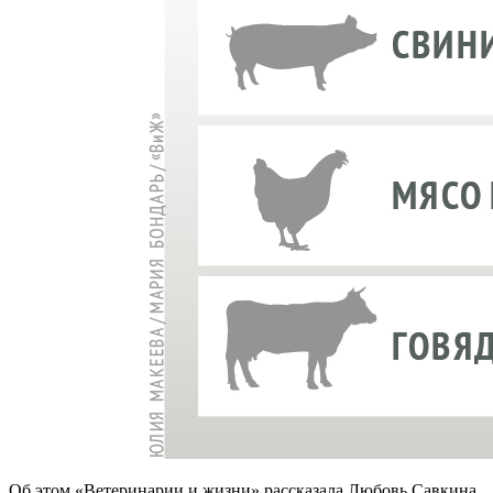
Об этом «Ветеринарии и жизни» рассказала Любовь Савкина,