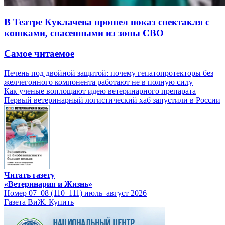
В Театре Куклачева прошел показ спектакля с
кошками, спасенными из зоны СВО
Самое читаемое
Печень под двойной защитой: почему гепатопротекторы без
желчегонного компонента работают не в полную силу
Как ученые воплощают идею ветеринарного препарата
Первый ветеринарный логистический хаб запустили в России
Читать газету
«Ветеринария и Жизнь»
Номер 07–08 (110–111) июль–август 2026
Газета ВиЖ. Купить