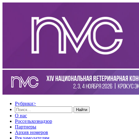
Рубрики
>
Найти
О нас
Россельхознадзор
Партнеры
Архив номеров
Рекламодателям