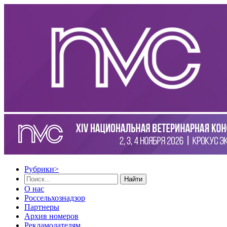
Рубрики
>
Найти
О нас
Россельхознадзор
Партнеры
Архив номеров
Рекламодателям