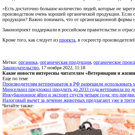
«Есть достаточно большое количество людей, которые не заре
производством очень хорошей органической продукции. Если 
продукции? Важно понимать, что от организационной формы н
Законопроект поддержали в российском правительстве и отрас
Кроме того, как следует из
проекта
, в госреестр производител
Метки:
органика
,
органическая продукция
,
органическое произ
Законодательство
,
17 ноября 2022, 11:18
Какие новости интересны читателям «Ветеринарии и жизн
Еще по теме
Производителям ветпрепаратов в РФ разрешили использовать
Минсельхоз предложил продлить до 2033 года ветправила по д
Инкубационное яйцо и экспорт спустя четыре года: что предви
Налоговый вычет за лечение животных предлагают уже в трети
Читайте также: