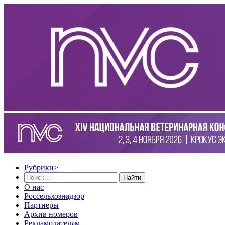
Рубрики
>
Найти
О нас
Россельхознадзор
Партнеры
Архив номеров
Рекламодателям