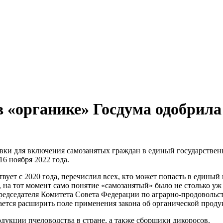
в «органике» Госдума одобрила
авки для включения самозанятых граждан в единый государствен
6 ноября 2022 года.
твует с 2020 года, перечислил всех, кто может попасть в едины
т, на тот момент само понятие «самозанятый» было не столько 
председателя Комитета Совета Федерации по аграрно-продоволь
гается расширить поле применения закона об органической проду
дукции пчеловодства в стране, а также сборщики дикоросов.