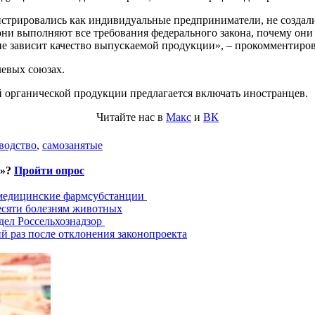
гистрировались как индивидуальные предприниматели, не создал
они выполняют все требования федерального закона, почему он
е зависит качество выпускаемой продукции», – прокомментиро
левых союзах.
ей органической продукции предлагается включать иностранцев.
Читайте нас в
Макс
и
ВК
водство
,
самозанятые
и»?
Пройти опрос
 медицинские фармсубстанции
есяти болезням животных
дел Россельхознадзор
й раз после отклонения законопроекта