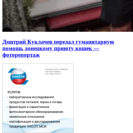
Дмитрий Куклачев передал гуманитарную
помощь донецкому приюту кошек —
фоторепортаж