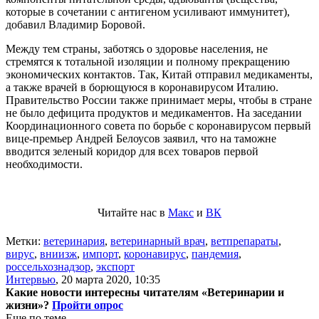
которые в сочетании с антигеном усиливают иммунитет),
добавил Владимир Боровой.
Между тем страны, заботясь о здоровье населения, не
стремятся к тотальной изоляции и полному прекращению
экономических контактов. Так, Китай отправил медикаменты,
а также врачей в борющуюся в коронавирусом Италию.
Правительство России также принимает меры, чтобы в стране
не было дефицита продуктов и медикаментов. На заседании
Координационного совета по борьбе с коронавирусом первый
вице-премьер Андрей Белоусов заявил, что на таможне
вводится зеленый коридор для всех товаров первой
необходимости.
Читайте нас в
Макс
и
ВК
Метки:
ветеринария
,
ветеринарный врач
,
ветпрепараты
,
вирус
,
вниизж
,
импорт
,
коронавирус
,
пандемия
,
россельхознадзор
,
экспорт
Интервью
,
20 марта 2020, 10:35
Какие новости интересны читателям «Ветеринарии и
жизни»?
Пройти опрос
Еще по теме