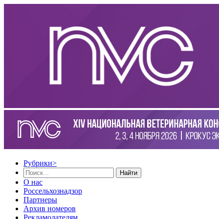
Рубрики
>
Найти
О нас
Россельхознадзор
Партнеры
Архив номеров
Рекламодателям