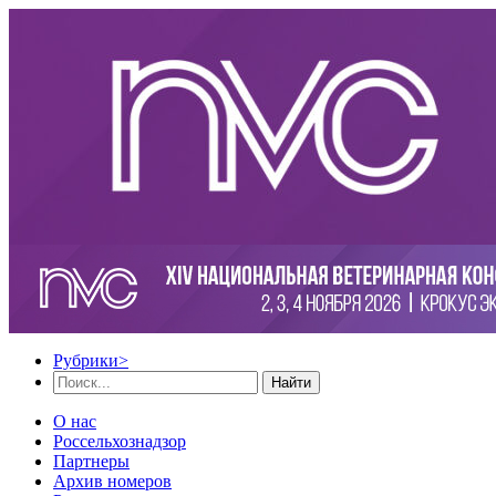
Рубрики
>
Найти
О нас
Россельхознадзор
Партнеры
Архив номеров