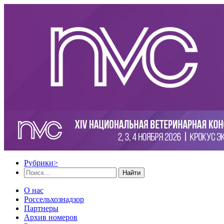
Рубрики
>
Найти
О нас
Россельхознадзор
Партнеры
Архив номеров