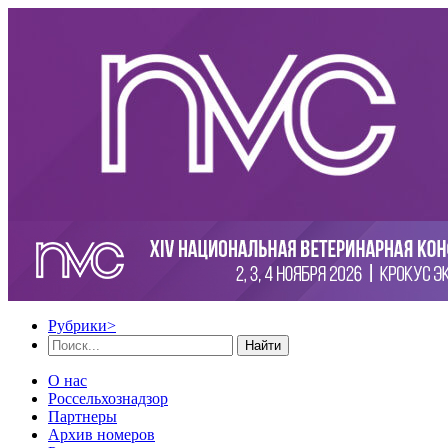
Рубрики
>
Найти
О нас
Россельхознадзор
Партнеры
Архив номеров