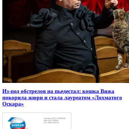
Из-под обстрелов на пьедестал: кошка Вижа
покорила жюри и стала лауреатом «Лохматого
Оскара»