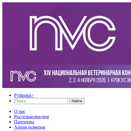
Рубрики
>
Найти
О нас
Россельхознадзор
Партнеры
Архив номеров