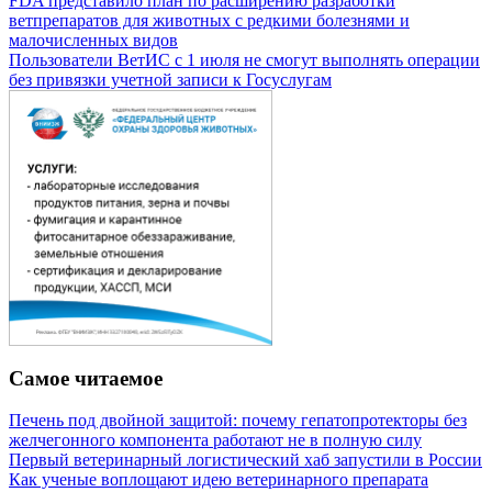
FDA представило план по расширению разработки
ветпрепаратов для животных с редкими болезнями и
малочисленных видов
Пользователи ВетИС с 1 июля не смогут выполнять операции
без привязки учетной записи к Госуслугам
Самое читаемое
Печень под двойной защитой: почему гепатопротекторы без
желчегонного компонента работают не в полную силу
Первый ветеринарный логистический хаб запустили в России
Как ученые воплощают идею ветеринарного препарата