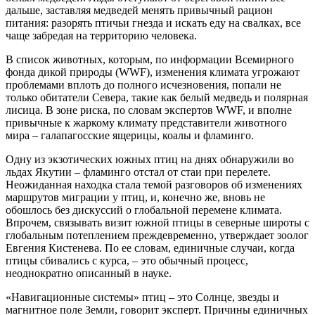
дальше, заставляя медведей менять привычный рацион
питания: разорять птичьи гнезда и искать еду на свалках, все
чаще забредая на территорию человека.
В список животных, которым, по информации Всемирного
фонда дикой природы (WWF), изменения климата угрожают
проблемами вплоть до полного исчезновения, попали не
только обитатели Севера, такие как белый медведь и полярная
лисица. В зоне риска, по словам экспертов WWF, и вполне
привычные к жаркому климату представители животного
мира – галапагосские ящерицы, коалы и фламинго.
Одну из экзотических южных птиц на днях обнаружили во
льдах Якутии – фламинго отстал от стаи при перелете.
Неожиданная находка стала темой разговоров об изменениях
маршрутов миграции у птиц, и, конечно же, вновь не
обошлось без дискуссий о глобальной перемене климата.
Впрочем, связывать визит южной птицы в северные широты с
глобальным потеплением преждевременно, утверждает зоолог
Евгения Кистенева. По ее словам, единичные случаи, когда
птицы сбивались с курса, – это обычный процесс,
неоднократно описанный в науке.
«Навигационные системы» птиц – это Солнце, звезды и
магнитное поле Земли, говорит эксперт. Причины единичных