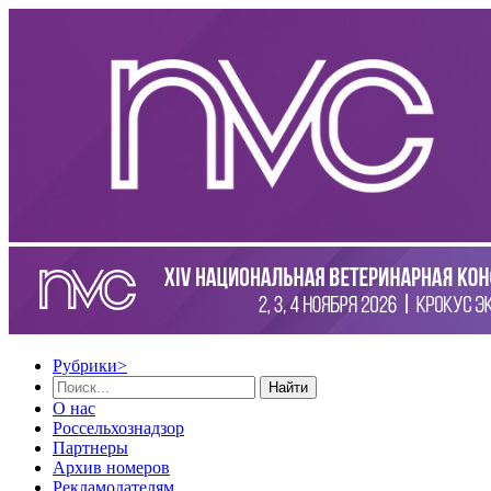
Рубрики
>
Найти
О нас
Россельхознадзор
Партнеры
Архив номеров
Рекламодателям