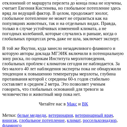
отклонений от маршрута перелета до конца пока не изучены,
считает Евгения Кистенева, но глобальное потепление здесь
вряд ли ведущий фактор. В целом, продолжает зоолог,
глобальное потепление не может не отразиться как на
популяциях животных, так и на отдельных видах. Правда,
только в случае устойчивых изменений климата, а не
погодных колебаний, которые случались и раньше, когда о
глобальных процессах речь даже не шла, заключает эксперт.
В той же Якутии, куда занесло незадачливого фламинго и
которую авторы доклада МГЭИК включили в потенциальную
зону риска, по оценкам Института мерзлотоведения,
глобальных проблем с климатом сегодня не наблюдается. За
без малого 40 лет наблюдения эксперты пока не обнаружили
тенденции к повышению температуры мерзлоты, глубина
протаивания которой с середины 60-х годов стабильно
составляет в среднем 2 метра. Это позволяет ученым
говорить, что глобальных оснований для тревоги за
человечество и животный мир пока нет.
Читайте нас в
Макс
и
ВК
Метки:
белые медведи
,
ветеринария
,
ветеринарный врач
,
вниизж
,
глобальное потепление
,
климат
,
россельхознадзор
,
фламинго