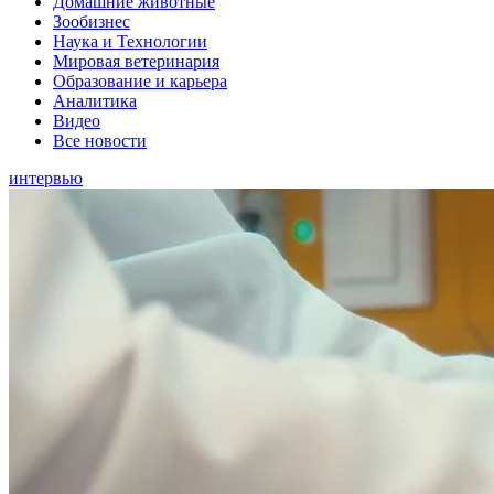
Домашние животные
Зообизнес
Наука и Технологии
Мировая ветеринария
Образование и карьера
Аналитика
Видео
Все новости
интервью