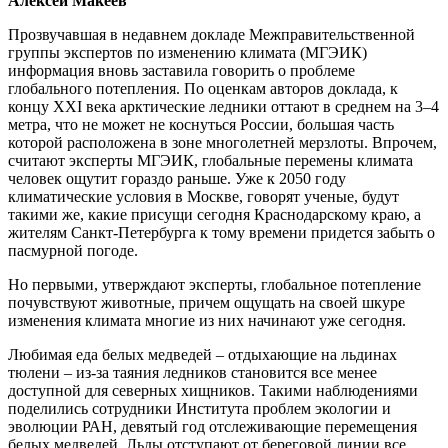
Алексей Макеев
Прозвучавшая в недавнем докладе Межправительственной
группы экспертов по изменению климата (МГЭИК)
информация вновь заставила говорить о проблеме
глобального потепления. По оценкам авторов доклада, к
концу XXI века арктические ледники оттают в среднем на 3–4
метра, что не может не коснуться России, большая часть
которой расположена в зоне многолетней мерзлоты. Впрочем,
считают эксперты МГЭИК, глобальные перемены климата
человек ощутит гораздо раньше. Уже к 2050 году
климатические условия в Москве, говорят ученые, будут
такими же, какие присущи сегодня Краснодарскому краю, а
жителям Санкт-Петербурга к тому времени придется забыть о
пасмурной погоде.
Но первыми, утверждают эксперты, глобальное потепление
почувствуют животные, причем ощущать на своей шкуре
изменения климата многие из них начинают уже сегодня.
Любимая еда белых медведей – отдыхающие на льдинах
тюлени – из-за таяния ледников становится все менее
доступной для северных хищников. Такими наблюдениями
поделились сотрудники Института проблем экологии и
эволюции РАН, девятый год отслеживающие перемещения
белых медведей. Льды отступают от береговой линии все