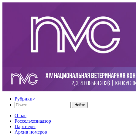
Рубрики
>
Найти
О нас
Россельхознадзор
Партнеры
Архив номеров