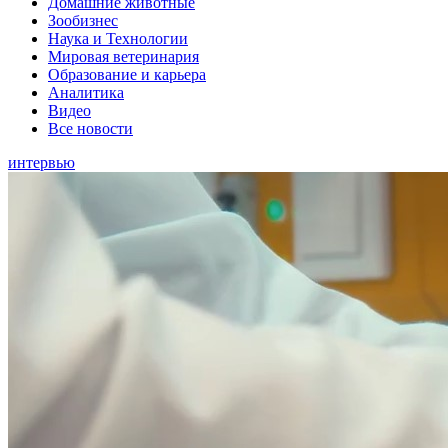
Домашние животные
Зообизнес
Наука и Технологии
Мировая ветеринария
Образование и карьера
Аналитика
Видео
Все новости
интервью