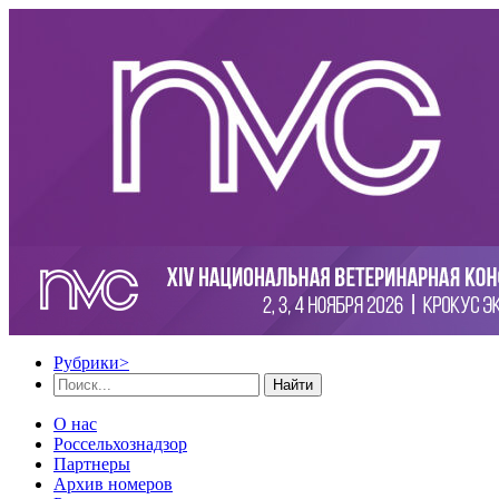
Рубрики
>
Найти
О нас
Россельхознадзор
Партнеры
Архив номеров