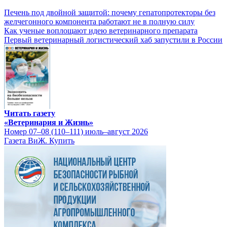
Печень под двойной защитой: почему гепатопротекторы без
желчегонного компонента работают не в полную силу
Как ученые воплощают идею ветеринарного препарата
Первый ветеринарный логистический хаб запустили в России
Читать газету
«Ветеринария и Жизнь»
Номер 07–08 (110–111) июль–август 2026
Газета ВиЖ. Купить