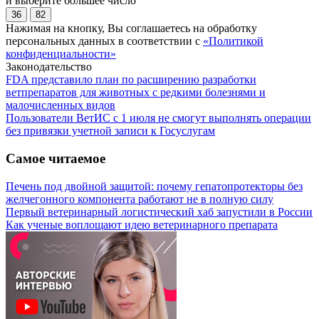
и выберите большее число
36
82
Нажимая на кнопку, Вы соглашаетесь на обработку
персональных данных в соответствии с
«Политикой
конфиденциальности»
Законодательство
FDA представило план по расширению разработки
ветпрепаратов для животных с редкими болезнями и
малочисленных видов
Пользователи ВетИС с 1 июля не смогут выполнять операции
без привязки учетной записи к Госуслугам
Самое читаемое
Печень под двойной защитой: почему гепатопротекторы без
желчегонного компонента работают не в полную силу
Первый ветеринарный логистический хаб запустили в России
Как ученые воплощают идею ветеринарного препарата