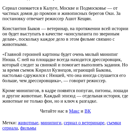
Сериал снимается в Калуге, Москве и Подмосковье — от
частных домов до промзон и живописных берегов Оки. За
постановку отвечает режиссер Ашот Кещян.
Константин Быков — ветеринар, на протяжении всей истории
он будет выступать в качестве «консультанта по звериным
делам», поскольку каждое дело в этом фильме связано с
животными.
«Главной героиней картины будет очень милый минипиг
Нюша. С ней на площадке всегда находится дрессировщик,
который следит за свинкой и помогает выполнять задания. Но
за время съемок Кирилл Кузнецов, играющий Быкова,
настолько сдружился с Нюшей, что она иногда слушается его
больше, чем дрессировщика», — говорит режиссер.
Кроме минипигов, в кадре появятся попугаи, питоны, лошади
и другие животные. Каждый эпизод — отдельная история, где
животные не только фон, но и ключ к разгадке.
Читайте нас в
Макс
и
ВК
Метки:
животные
,
минипиги
,
сериал о ветеринаре
,
съемки
сериала
,
фильмы