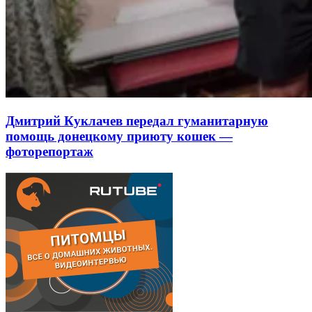
Дмитрий Куклачев передал гуманитарную
помощь донецкому приюту кошек —
фоторепортаж