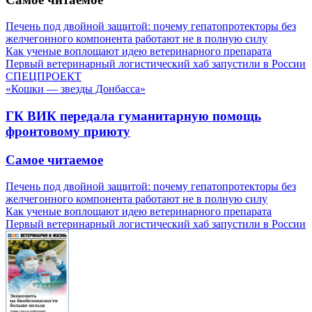
Печень под двойной защитой: почему гепатопротекторы без
желчегонного компонента работают не в полную силу
Как ученые воплощают идею ветеринарного препарата
Первый ветеринарный логистический хаб запустили в России
СПЕЦПРОЕКТ
«Кошки — звезды Донбасса»
ГК ВИК передала гуманитарную помощь
фронтовому приюту
Самое читаемое
Печень под двойной защитой: почему гепатопротекторы без
желчегонного компонента работают не в полную силу
Как ученые воплощают идею ветеринарного препарата
Первый ветеринарный логистический хаб запустили в России