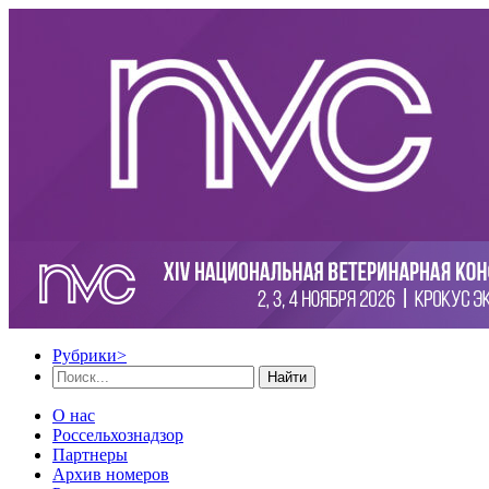
Рубрики
>
Найти
О нас
Россельхознадзор
Партнеры
Архив номеров