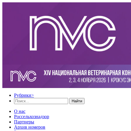
Рубрики
>
Найти
О нас
Россельхознадзор
Партнеры
Архив номеров