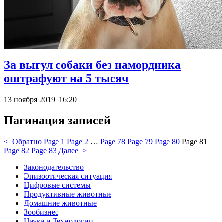
За выгул собаки без намордника
оштрафуют на 5 тысяч
13 ноября 2019, 16:20
Пагинация записей
< Обратно
Page
1
Page
2
…
Page
78
Page
79
Page
80
Page
81
Page
82
Page
83
Далее >
Законодательство
Эпизоотическая ситуация
Цифровые системы
Продуктивные животные
Домашние животные
Зообизнес
Наука и Технологии