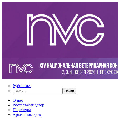
Рубрики
>
Найти
О нас
Россельхознадзор
Партнеры
Архив номеров