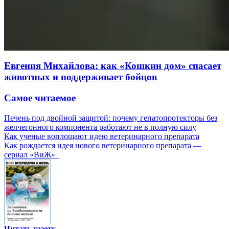
Евгения Михайлова: как «Кошкин дом» спасает
животных и поддерживает бойцов
Самое читаемое
Печень под двойной защитой: почему гепатопротекторы без
желчегонного компонента работают не в полную силу
Как ученые воплощают идею ветеринарного препарата
Как рождается идея нового ветеринарного препарата —
сериал «ВиЖ»
Читать газету