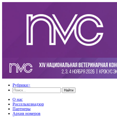
Рубрики
>
Найти
О нас
Россельхознадзор
Партнеры
Архив номеров