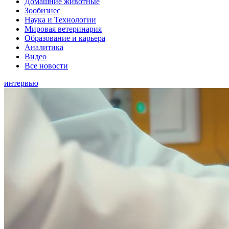
Домашние животные
Зообизнес
Наука и Технологии
Мировая ветеринария
Образование и карьера
Аналитика
Видео
Все новости
интервью