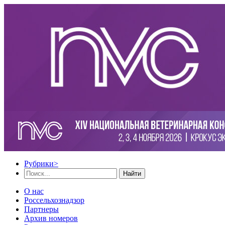
Рубрики
>
Найти
О нас
Россельхознадзор
Партнеры
Архив номеров