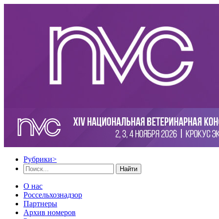
Рубрики
>
Найти
О нас
Россельхознадзор
Партнеры
Архив номеров