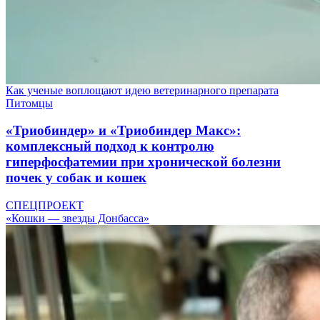
Как ученые воплощают идею ветеринарного препарата
Питомцы
«Триобиндер» и «Триобиндер Макс»:
комплексный подход к контролю
гиперфосфатемии при хронической болезни
почек у собак и кошек
СПЕЦПРОЕКТ
«Кошки — звезды Донбасса»