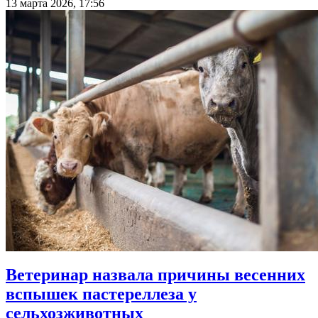
13 марта 2026, 17:56
Ветеринар назвала причины весенних
вспышек пастереллеза у
сельхозживотных