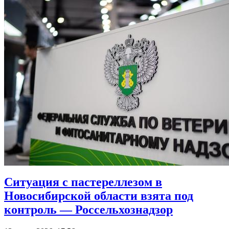
Ситуация с пастереллезом в
Новосибирской области взята под
контроль — Россельхознадзор