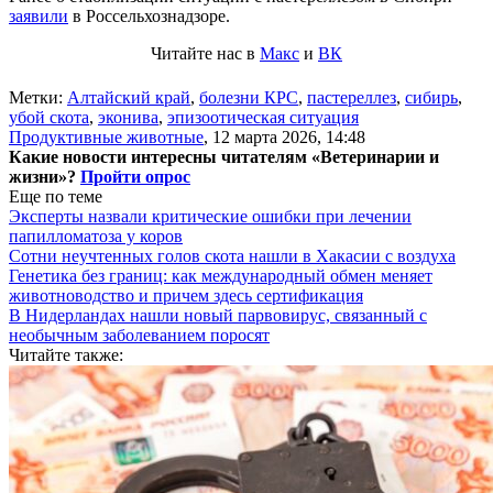
заявили
в Россельхознадзоре.
Читайте нас в
Макс
и
ВК
Метки:
Алтайский край
,
болезни КРС
,
пастереллез
,
сибирь
,
убой скота
,
эконива
,
эпизоотическая ситуация
Продуктивные животные
,
12 марта 2026, 14:48
Какие новости интересны читателям «Ветеринарии и
жизни»?
Пройти опрос
Еще по теме
Эксперты назвали критические ошибки при лечении
папилломатоза у коров
Сотни неучтенных голов скота нашли в Хакасии с воздуха
Генетика без границ: как международный обмен меняет
животноводство и причем здесь сертификация
В Нидерландах нашли новый парвовирус, связанный с
необычным заболеванием поросят
Читайте также: