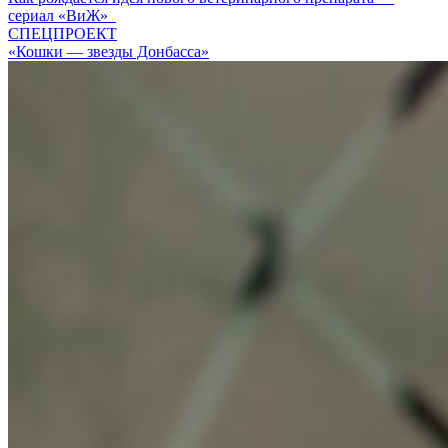
сериал «ВиЖ»
СПЕЦПРОЕКТ
«Кошки — звезды Донбасса»