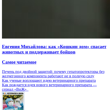
Евгения Михайлова: как «Кошкин дом» спасает
животных и поддерживает бойцов
Самое читаемое
Печень под двойной защитой: почему гепатопротекторы без
желчегонного компонента работают не в полную силу
Как ученые воплощают идею ветеринарного препарата
Как рождается идея нового ветеринарного препарата —
сериал «ВиЖ»