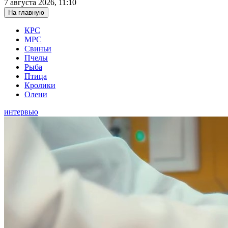
7 августа 2026, 11:10
На главную
КРС
МРС
Свиньи
Пчелы
Рыба
Птица
Кролики
Олени
интервью