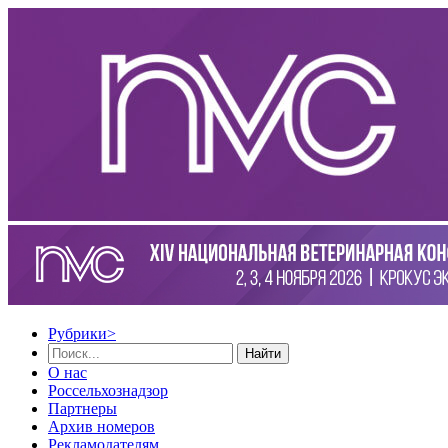
Рубрики
>
Найти
О нас
Россельхознадзор
Партнеры
Архив номеров
Рекламодателям