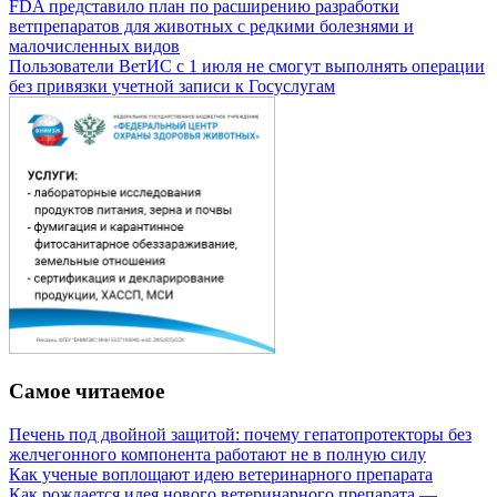
FDA представило план по расширению разработки
ветпрепаратов для животных с редкими болезнями и
малочисленных видов
Пользователи ВетИС с 1 июля не смогут выполнять операции
без привязки учетной записи к Госуслугам
Самое читаемое
Печень под двойной защитой: почему гепатопротекторы без
желчегонного компонента работают не в полную силу
Как ученые воплощают идею ветеринарного препарата
Как рождается идея нового ветеринарного препарата —