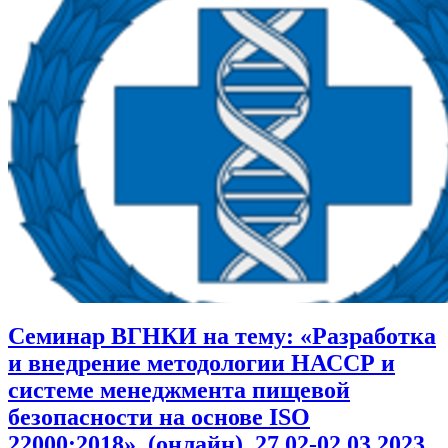
Семинар ВГНКИ на тему: «Разработка
и внедрение методологии НАССР и
системе менеджмента пищевой
безопасности на основе ISO
22000:2018», (онлайн), 27.02-02.03.2023