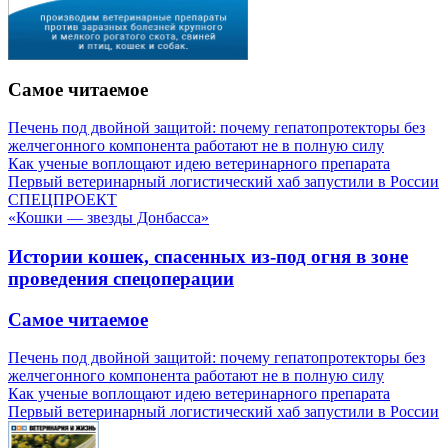
Самое читаемое
Печень под двойной защитой: почему гепатопротекторы без
желчегонного компонента работают не в полную силу
Как ученые воплощают идею ветеринарного препарата
Первый ветеринарный логистический хаб запустили в России
СПЕЦПРОЕКТ
«Кошки — звезды Донбасса»
Истории кошек, спасенных из-под огня в зоне
проведения спецоперации
Самое читаемое
Печень под двойной защитой: почему гепатопротекторы без
желчегонного компонента работают не в полную силу
Как ученые воплощают идею ветеринарного препарата
Первый ветеринарный логистический хаб запустили в России