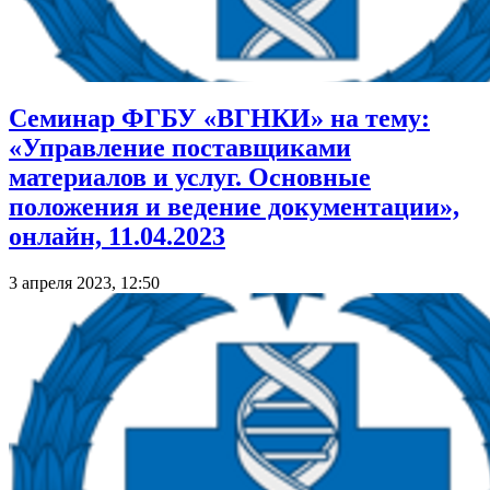
Семинар ФГБУ «ВГНКИ» на тему:
«Управление поставщиками
материалов и услуг. Основные
положения и ведение документации»,
онлайн, 11.04.2023
3 апреля 2023, 12:50