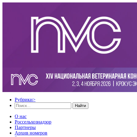
Рубрики
>
Найти
О нас
Россельхознадзор
Партнеры
Архив номеров