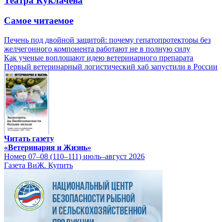
Театра Куклачева
Самое читаемое
Печень под двойной защитой: почему гепатопротекторы без
желчегонного компонента работают не в полную силу
Как ученые воплощают идею ветеринарного препарата
Первый ветеринарный логистический хаб запустили в России
Читать газету
«Ветеринария и Жизнь»
Номер 07–08 (110–111) июль–август 2026
Газета ВиЖ. Купить