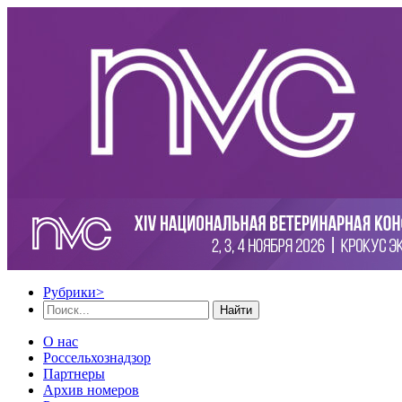
Рубрики
>
Найти
О нас
Россельхознадзор
Партнеры
Архив номеров