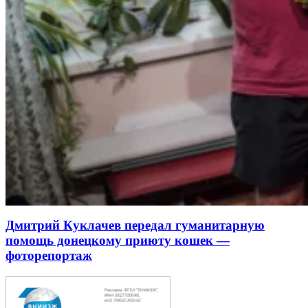
Дмитрий Куклачев передал гуманитарную
помощь донецкому приюту кошек —
фоторепортаж