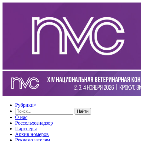
Рубрики
>
Найти
О нас
Россельхознадзор
Партнеры
Архив номеров
Рекламодателям