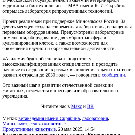
В Московской государственной академии ветеринарной
медицины и биотехнологии — МВА имени К. И. Скрябина
открылась лаборатория репродуктивных технологий.
Проект реализован при поддержке Минсельхоза России. За
девять месяцев создана современная лаборатория, оснащенная
передовым оборудованием. Предусмотрены лабораторные
помещения, оборудование для эмбриотрансфера и
культивирования клеток, а также возможности для
совмещения научной и образовательной деятельности.
«Академия будет обеспечивать подготовку
высококвалифицированных специалистов и проводить
научные исследования в рамках выполнения задачи стратегии
развития отрасли до 2030 года», — говорится в
сообщении
.
Это важный шаг в развитии отечественной селекции
животных, отмечается в пресс-релизе образовательного
учреждения.
Читайте нас в
Макс
и
ВК
Метки:
ветакадемия имени Скрябина
,
лаборатория
,
Минсельхоз
,
сельхозживотные
Продуктивные животные
,
20 мая 2025, 14:54
Какие новости интересны читателям «Ветеринарии и