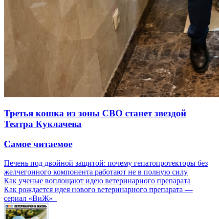
Третья кошка из зоны СВО станет звездой
Театра Куклачева
Самое читаемое
Печень под двойной защитой: почему гепатопротекторы без
желчегонного компонента работают не в полную силу
Как ученые воплощают идею ветеринарного препарата
Как рождается идея нового ветеринарного препарата —
сериал «ВиЖ»