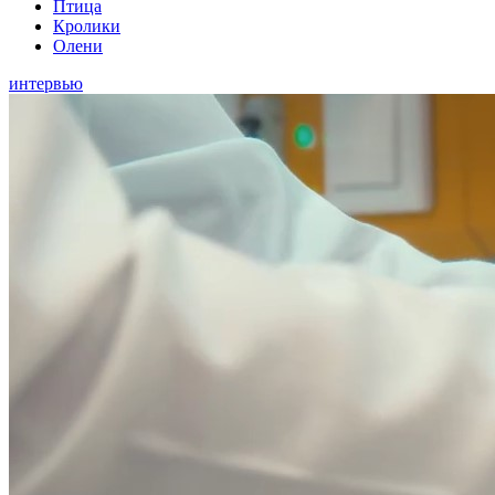
Птица
Кролики
Олени
интервью