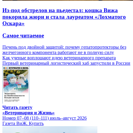
Из-под обстрелов на пьедестал: кошка Вижа
покорила жюри и стала лауреатом «Лохматого
Оскара»
Самое читаемое
Печень под двойной защитой: почему гепатопротекторы без
желчегонного компонента работают не в полную силу
Как ученые воплощают идею ветеринарного препарата
Первый ветеринарный логистический хаб запустили в России
Читать газету
«Ветеринария и Жизнь»
Номер 07–08 (110–111) июль–август 2026
Газета ВиЖ. Купить