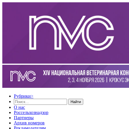
Рубрики
>
Найти
О нас
Россельхознадзор
Партнеры
Архив номеров
Рекламодателям