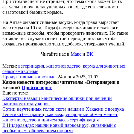
При этом эксперт не отрицает, что тема скопа может быть
актуальна в очень засушливых зонах, где есть сложности
с заготовкой базовых кормов.
На Алтае бывают сильные засухи, когда трава вырастает
максимум на 10 см. Тогда фермеры начинают искать все
возможные способы, чтобы прокормить животных. Но такие
катаклизмы случаются не с той периодичностью, чтобы
создавать производство таких добавок, утверждает ученый.
Читайте нас в
Макс
и
ВК
Метки:
ветеринария
,
животноводство
,
корма для животных
,
сельхозживотные
Продуктивные животные
,
24 июня 2025, 11:07
Какие новости интересны читателям «Ветеринарии и
жизни»?
Пройти опрос
Еще по теме
Эксперты назвали критические ошибки при лечении
папилломатоза у коров
Сотни неучтенных голов скота нашли в Хакасии с воздуха
Генетика без границ: как международный обмен меняет
животноводство и причем здесь сертификация
В Нидерландах нашли новый парвовирус, связанный с
необычным заболеванием поросят