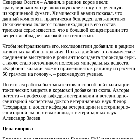
Северная Осетия – Алания, в рацион коров ввели
гранулированную целлюлозную клетчатку, полученную
из коричневой бумаги. Химический анализ показал, что
данный компонент практически безвреден для животных.
Исключением является только входящий в его состав
триоксид серы: известно, что в большой концентрации это
вещество обладает высокой токсичностью.
Чтобы нейтрализовать его, исследователи добавили в рацион
животных карбонат кальция. Польза двойная: это химическое
соединение выступило в роли антиоксиданта триоксида серы,
а также стало источником полезных минеральных веществ.
«Карбонат кальция можно примешивать к рациону из расчета
50 граммов на голову», – рекомендуют ученые.
По итогам работы был запатентован способ нейтрализации
токсических веществ в кормовой добавке из скопа. Авторы
патента – профессор кафедры ветеринарии и ветеринарно-
санитарной экспертизы доктор ветеринарных наук Федор
Чеходариди и доцент кафедры ветеринарии и ветеринарно-
санитарной экспертизы кандидат ветеринарных наук
Александр Засеев.
Цена вопроса