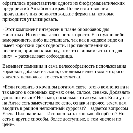
обратились представители одного из биофармацевтических
предприятий Алтайского края. После изготовления
продукции у них остаются жидкие ферменты, которые
приходится утилизировать.
«Этот компонент интересен в плане биодобавок для
животных. Но все оказалось не так просто. Его нужно либо
замораживать, либо высушивать, так как в жидком виде он
имеет короткий срок годности. Производственники,
посчитав, пришли к выводу, что это слишком затратно для
них», – рассказывает собеседница.
Вызывает сомнения и сама целесообразность использования
кормовой добавки из скопа, основным веществом которого
является целлюлоза, то есть клетчатка.
«Если говорить о крупном рогатом скоте, этого компонента и
так много в основных кормах: сене, силосе, сенаже. Добавлять
дополнительно? Не знаю, насколько это актуально. Если у нас
на Алтае есть замечательное сено, сенаж и прочее, зачем нам
вводить в рацион непонятный суррогат? – задается вопросом
Елена Пилюкшина. – Использовать скоп как абсорбент? Но
есть и другие способы, более доступные, в том числе и по
цене».