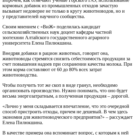
Впрочем, как отмечают ученые Горского ГАУ, использование
кормовых добавок из промышленных отходов зачастую
вызывает недоверие не только в кругу животноводов, но и
у представителей научного сообщества.
Своим мнением с «ВиЖ» поделилась кандидат
сельскохозяйственных наук доцент кафедры частной
зоотехнии Алтайского государственного аграрного
университета Елена Пилюкшина.
Внедряя добавки в рацион животных, говорит она,
животноводы стремятся снизить себестоимость продукции за
счет повышения надоев при сохранении качества молока. При
этом корма составляют от 60 до 80% всех затрат
животноводства.
Чтобы получить тот же скоп в виде гранул, необходимо
организовать производство. Нужно понимать, что оно будет
весьма энергозатратным, а полученная продукция – дорогой.
«Лично у меня складывается впечатление, что это очередной
способ пристроить отходы, причем не дешевый. В чем здесь
экономия для животноводческого предприятия?» – рассуждает
Елена Пилюкшина.
В качестве примера она вспоминает вопрос, с которым к ней