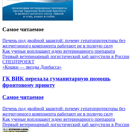
Самое читаемое
Печень под двойной защитой: почему гепатопротекторы без
желчегонного компонента работают не в полную силу
Как ученые воплощают идею ветеринарного препарата
Первый ветеринарный логистический хаб запустили в России
СПЕЦПРОЕКТ
«Кошки — звезды Донбасса»
ГК ВИК передала гуманитарную помощь
фронтовому приюту
Самое читаемое
Печень под двойной защитой: почему гепатопротекторы без
желчегонного компонента работают не в полную силу
Как ученые воплощают идею ветеринарного препарата
Первый ветеринарный логистический хаб запустили в России