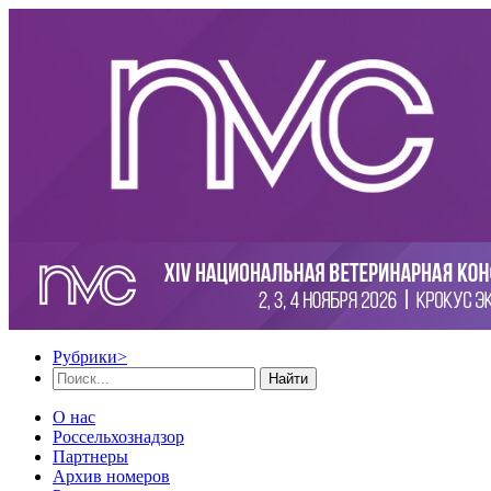
Рубрики
>
Найти
О нас
Россельхознадзор
Партнеры
Архив номеров