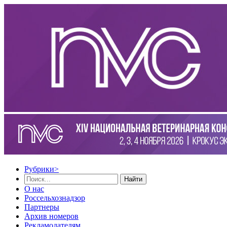
Рубрики
>
Найти
О нас
Россельхознадзор
Партнеры
Архив номеров
Рекламодателям