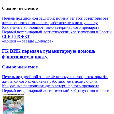
Самое читаемое
Печень под двойной защитой: почему гепатопротекторы без
желчегонного компонента работают не в полную силу
Как ученые воплощают идею ветеринарного препарата
Первый ветеринарный логистический хаб запустили в России
СПЕЦПРОЕКТ
«Кошки — звезды Донбасса»
ГК ВИК передала гуманитарную помощь
фронтовому приюту
Самое читаемое
Печень под двойной защитой: почему гепатопротекторы без
желчегонного компонента работают не в полную силу
Как ученые воплощают идею ветеринарного препарата
Первый ветеринарный логистический хаб запустили в России