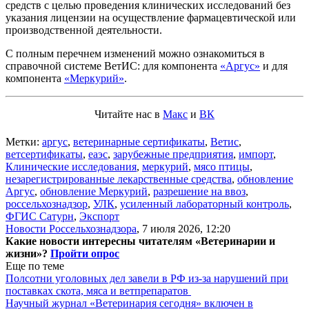
средств с целью проведения клинических исследований без
указания лицензии на осуществление фармацевтической или
производственной деятельности.
С полным перечнем изменений можно ознакомиться в
справочной системе ВетИС: для компонента
«Аргус»
и для
компонента
«Меркурий»
.
Читайте нас в
Макс
и
ВК
Метки:
аргус
,
ветеринарные сертификаты
,
Ветис
,
ветсертификаты
,
еаэс
,
зарубежные предприятия
,
импорт
,
Клинические исследования
,
меркурий
,
мясо птицы
,
незарегистрированные лекарственные средства
,
обновление
Аргус
,
обновление Меркурий
,
разрешение на ввоз
,
россельхознадзор
,
УЛК
,
усиленный лабораторный контроль
,
ФГИС Сатурн
,
Экспорт
Новости Россельхознадзора
,
7 июля 2026, 12:20
Какие новости интересны читателям «Ветеринарии и
жизни»?
Пройти опрос
Еще по теме
Полсотни уголовных дел завели в РФ из-за нарушений при
поставках скота, мяса и ветпрепаратов
Научный журнал «Ветеринария сегодня» включен в