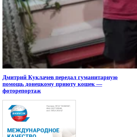
Дмитрий Куклачев передал гуманитарную
помощь донецкому приюту кошек —
фоторепортаж