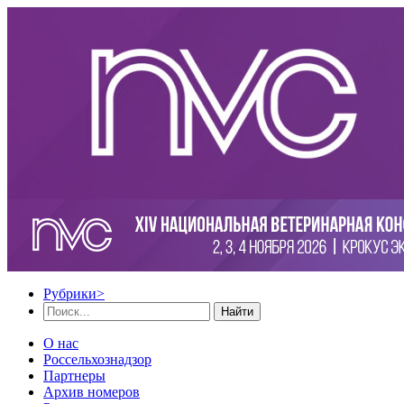
Рубрики
>
Найти
О нас
Россельхознадзор
Партнеры
Архив номеров