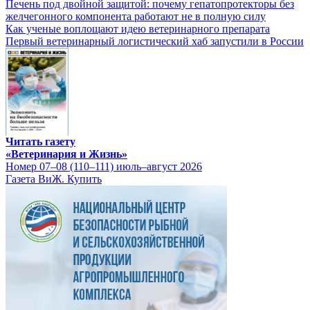
Печень под двойной защитой: почему гепатопротекторы без
желчегонного компонента работают не в полную силу
Как ученые воплощают идею ветеринарного препарата
Первый ветеринарный логистический хаб запустили в России
Читать газету
«Ветеринария и Жизнь»
Номер 07–08 (110–111) июль–август 2026
Газета ВиЖ. Купить