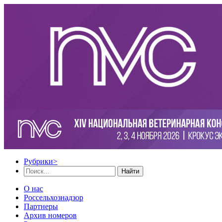
Рубрики
>
Найти
О нас
Россельхознадзор
Партнеры
Архив номеров