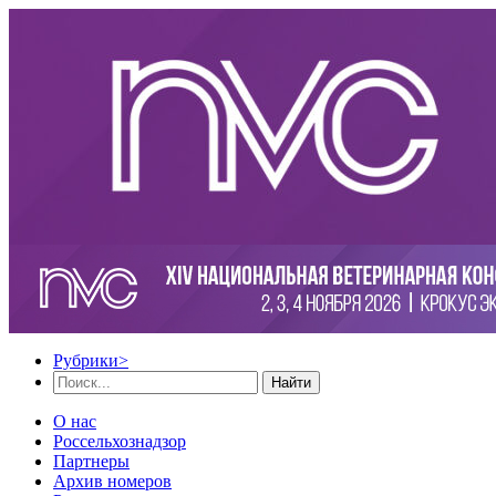
Рубрики
>
Найти
О нас
Россельхознадзор
Партнеры
Архив номеров