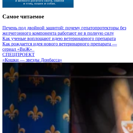
Самое читаемое
Печень под двойной защитой: почему гепатопротекторы без
желчегонного компонента работают не в полную силу
Как ученые воплощают идею ветеринарного препарата
Как рождается идея нового ветеринарного препарата —
сериал «ВиЖ»
СПЕЦПРОЕКТ
«Кошки — звезды Донбасса»