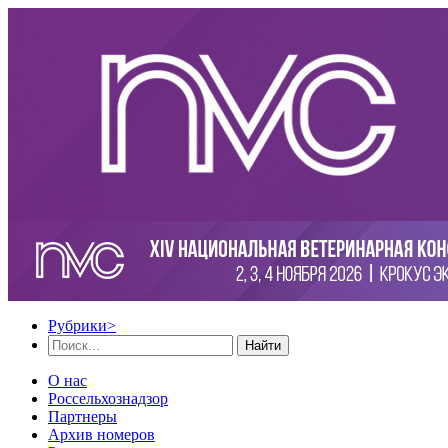
Рубрики
>
Найти
О нас
Россельхознадзор
Партнеры
Архив номеров