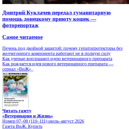
Дмитрий Куклачев передал гуманитарную
помощь донецкому приюту кошек —
фоторепортаж
Самое читаемое
Печень под двойной защитой: почему гепатопротекторы без
желчегонного компонента работают не в полную силу
Как ученые воплощают идею ветеринарного препарата
Как рождается идея нового ветеринарного препарата —
сериал «ВиЖ»
Читать газету
«Ветеринария и Жизнь»
Номер 07–08 (110–111) июль–август 2026
Газета ВиЖ. Купить