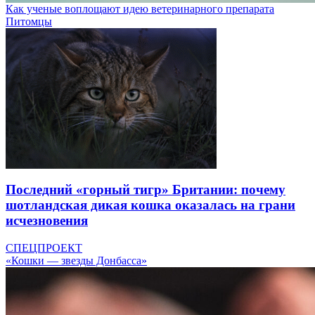
Как ученые воплощают идею ветеринарного препарата
Питомцы
Последний «горный тигр» Британии: почему
шотландская дикая кошка оказалась на грани
исчезновения
СПЕЦПРОЕКТ
«Кошки — звезды Донбасса»