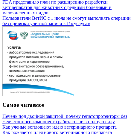
FDA представило план по расширению разработки
ветпрепаратов для животных с редкими болезнями и
малочисленных видов
Пользователи ВетИС с 1 июля не смогут выполнять операции
без привязки учетной записи к Госуслугам
Самое читаемое
Печень под двойной защитой: почему гепатопротекторы без
желчегонного компонента работают не в полную силу
Как ученые воплощают идею ветеринарного препарата
Как рождается идея нового ветеринарного препарата —