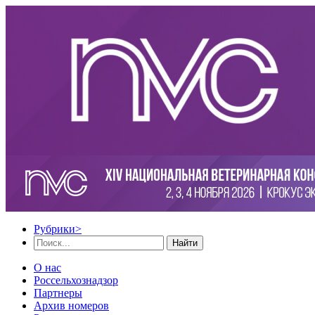
Рубрики
>
Найти
О нас
Россельхознадзор
Партнеры
Архив номеров