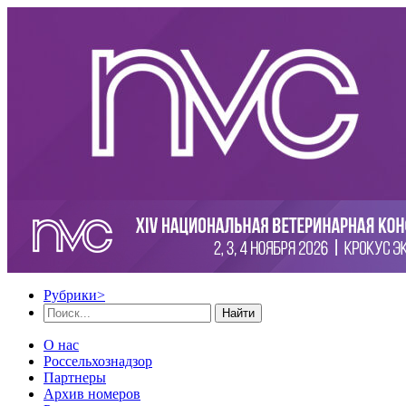
Рубрики
>
Найти
О нас
Россельхознадзор
Партнеры
Архив номеров