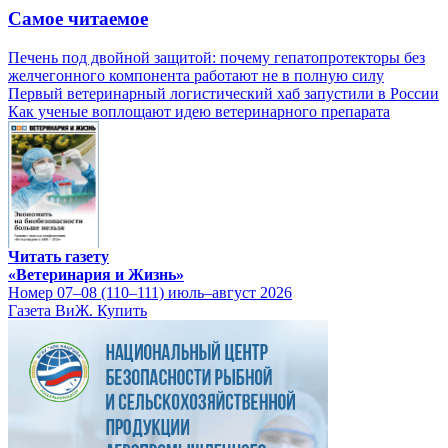
Самое читаемое
Печень под двойной защитой: почему гепатопротекторы без
желчегонного компонента работают не в полную силу
Первый ветеринарный логистический хаб запустили в России
Как ученые воплощают идею ветеринарного препарата
Читать газету
«Ветеринария и Жизнь»
Номер 07–08 (110–111) июль–август 2026
Газета ВиЖ. Купить