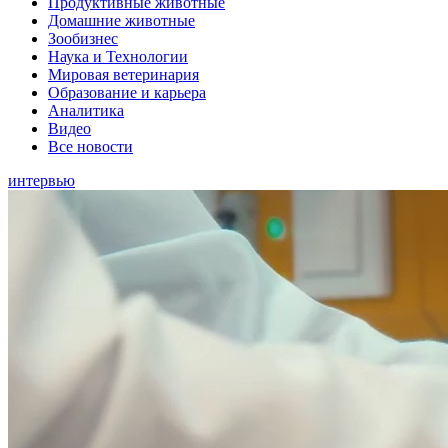
Продуктивные животные
Домашние животные
Зообизнес
Наука и Технологии
Мировая ветеринария
Образование и карьера
Аналитика
Видео
Все новости
интервью