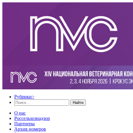
Рубрики
>
Найти
О нас
Россельхознадзор
Партнеры
Архив номеров