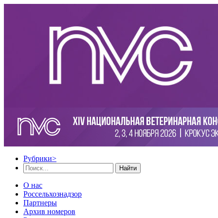
Рубрики
>
Найти
О нас
Россельхознадзор
Партнеры
Архив номеров