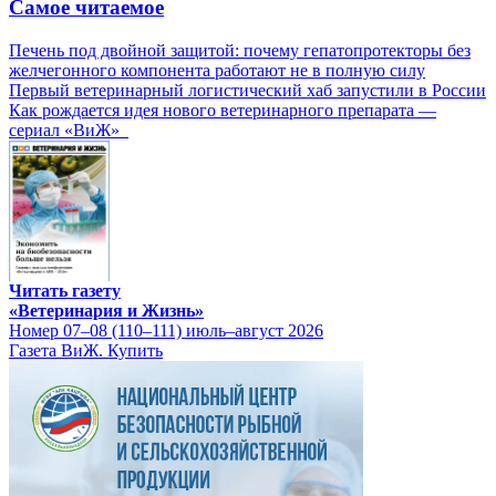
Самое читаемое
Печень под двойной защитой: почему гепатопротекторы без
желчегонного компонента работают не в полную силу
Первый ветеринарный логистический хаб запустили в России
Как рождается идея нового ветеринарного препарата —
сериал «ВиЖ»
Читать газету
«Ветеринария и Жизнь»
Номер 07–08 (110–111) июль–август 2026
Газета ВиЖ. Купить