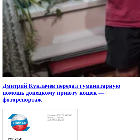
Дмитрий Куклачев передал гуманитарную
помощь донецкому приюту кошек —
фоторепортаж