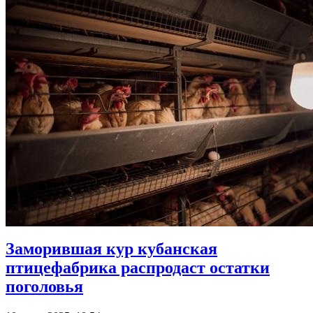
Заморившая кур кубанская
птицефабрика распродаст остатки
поголовья