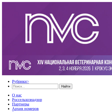
Рубрики
>
Найти
О нас
Россельхознадзор
Партнеры
Архив номеров